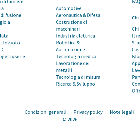
 di lamiere
FA
ra
Automotive
di fusione
Aeronautica & Difesa
Chi
gio a
Costruzione di
macchinari
Chi
lata
Industria elettrica
Il 
ottovuoto
Robotica &
Sta
3D
Automazione
Cas
ogetti/serie
Tecnologia medica
Blo
Lavorazione dei
App
metalli
Lav
Tecnologia di misura
Par
Ricerca & Sviluppo
Con
Off
Condizioni generali
Privacy policy
Note legali
© 2026