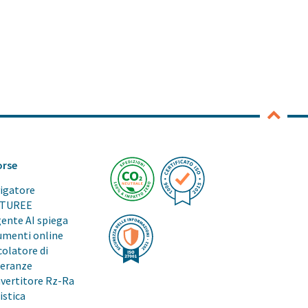
orse
igatore
CTUREE
gente AI spiega
umenti online
colatore di
leranze
vertitore Rz-Ra
istica