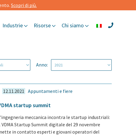
mento.
Scopri di più.
Industrie
Risorse
Chi siamo
Anno:
12.11.2021
Appuntamenti e fiere
VDMA startup summit
L'ingegneria meccanica incontra le startup industriali:
il VDMA Startup Summit digitale del 29 novembre
mette in contatto esperti e giovani operatori del