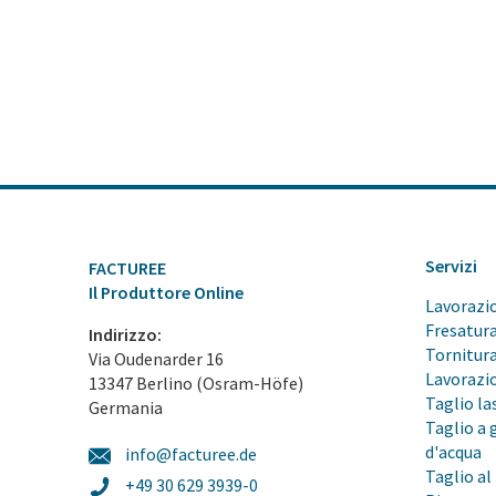
Servizi
FACTUREE
Il Produttore Online
Lavorazi
Fresatur
Indirizzo:
Tornitur
Via Oudenarder 16
Lavorazi
13347 Berlino (Osram-Höfe)
Taglio la
Germania
Taglio a 
d'acqua
info@facturee.de
Taglio a
+49 30 629 3939-0