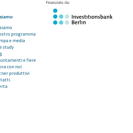
Q
Finanziato da:
 siamo
 siamo
nostro programma
mpa e media
e study
g
untamenti e fiere
ora con noi
tner produttivi
tatti
erta