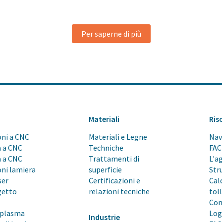
Per saperne di più
Materiali
Ris
oni a CNC
Materiali e Legne
Nav
a a CNC
Techniche
FA
a a CNC
Trattamenti di
L'a
oni lamiera
superficie
Str
ser
Certificazioni e
Cal
getto
relazioni tecniche
tol
Con
l plasma
Log
Industrie