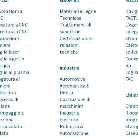
rvizi
Materiali
Risor
vorazioni a
Materiali e Legne
Navig
NC
Techniche
FACT
esatura a CNC
Trattamenti di
L'age
rnitura a CNC
superficie
spieg
vorazioni
Certificazioni e
Strum
miera
relazioni
Calco
glio laser
tecniche
tolle
glio a getto
Conve
acqua
Ra
Industrie
glio al plasma
Logis
egatura di
Automotive
FAQ
miere
Aeronautica &
butitura
Difesa
Chi s
ocesso di
Costruzione di
sione
macchinari
Chi s
ampaggio a
Industria
Il nos
iezione
elettrica
prog
essocolata
Robotica &
Stamp
lata
Automazione
Case 