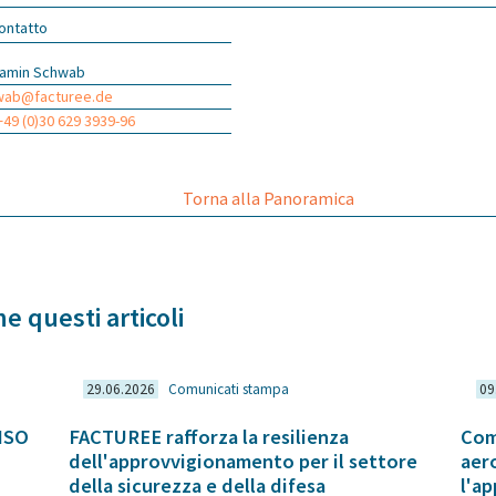
ontatto
jamin Schwab
wab@facturee.de
 +49 (0)30 629 3939-96
Torna alla Panoramica
e questi articoli
29.06.2026
Comunicati stampa
09
 ISO
FACTUREE rafforza la resilienza
Com
dell'approvvigionamento per il settore
aer
della sicurezza e della difesa
l'a