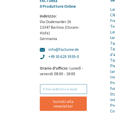
Se
FACTUREE
Il Produttore Online
La
C
Indirizzo:
Fr
Via Oudenarder 16
To
13347 Berlino (Osram-
La
Höfe)
la
Germania
Ta
Ta
info@facturee.de
d'
+49 30 629 3939-0
Ta
Pi
Orario d'ufficio:
Lunedì -
la
venerdì: 08:00 - 18:00
Im
Pr
fu
St
in
Iscriviti alla
Pr
newsletter
Co