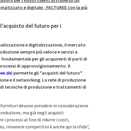
avoro per i nostri clienti attraverso un
atizzato e digitale - FACTUREE con la più
'acquisto del futuro per i
balizzazione e digitalizzazione, il mercato
oduzione sempre più veloce e servizi a
fondamentale per gli acquirenti di parti di
processi di approvvigionamento. Il
ee.de
) permette gli "acquisti del futuro"
ione e il networking. La rete di produzione
i tecniche di produzione e trattamenti di
i fornitori devono prendere in considerazione
roduzione, ma già negli acquisti.
i processi al fine di ridurre i costi,
si, rimanere competitivi è anche qui la sfida",