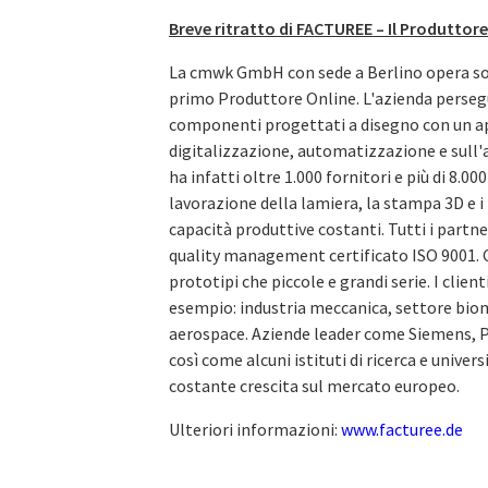
Breve ritratto di FACTUREE – Il Produttore
La cmwk GmbH con sede a Berlino opera s
primo Produttore Online. L'azienda persegue 
componenti progettati a disegno con un ap
digitalizzazione, automatizzazione e sull'
ha infatti oltre 1.000 fornitori e più di 8.0
lavorazione della lamiera, la stampa 3D e i
capacità produttive costanti. Tutti i partn
quality management certificato ISO 9001. 
prototipi che piccole e grandi serie. I clien
esempio: industria meccanica, settore bio
aerospace. Aziende leader come Siemens, 
così come alcuni istituti di ricerca e unive
costante crescita sul mercato europeo.
Ulteriori informazioni:
www.facturee.de