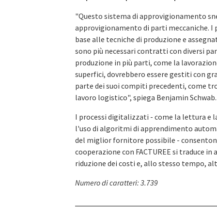
"Questo sistema di approvigionamento snell
approvigionamento di parti meccaniche. I p
base alle tecniche di produzione e assegnati
sono più necessari contratti con diversi part
produzione in più parti, come la lavorazio
superfici, dovrebbero essere gestiti con gr
parte dei suoi compiti precedenti, come trova
lavoro logistico", spiega Benjamin Schwab.
I processi digitalizzati - come la lettura e 
l'uso di algoritmi di apprendimento automat
del miglior fornitore possibile - consenton
cooperazione con FACTUREE si traduce in aff
riduzione dei costi e, allo stesso tempo, alt
Numero di caratteri: 3.739