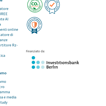
se
atore
UREE
nte AI
a
enti online
latore di
ranze
rtitore Rz-
Finanziato da:
tica
iamo
iamo
tro
ramma
a e media
study