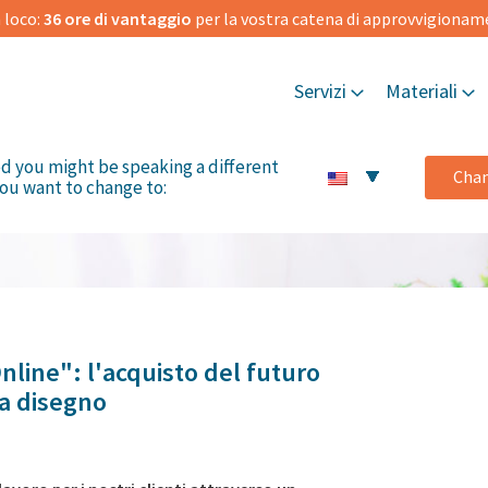
 loco:
36 ore di vantaggio
per la vostra catena di approvvigiona
Servizi
Materiali
d you might be speaking a different
Cha
ou want to change to:
nline": l'acquisto del futuro
 a disegno