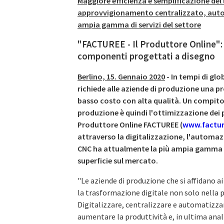
Maggiore efficienza e semplificazione del l
approvvigionamento centralizzato, autom
ampia gamma di servizi del settore
"FACTUREE - Il Produttore Online": l
componenti progettati a disegno
Berlino, 15. Gennaio 2020
- In tempi di glo
richiede alle aziende di produzione una pr
basso costo con alta qualità. Un compito 
produzione è quindi l'ottimizzazione dei 
Produttore Online FACTUREE (
www.factur
attraverso la digitalizzazione, l'automaz
CNC ha attualmente la più ampia gamma d
superficie sul mercato.
"Le aziende di produzione che si affidano a
la trasformazione digitale non solo nella p
Digitalizzare, centralizzare e automatizzare 
aumentare la produttività e, in ultima anali