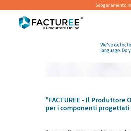
Sdoganamento in
We've detecte
language. Do y
© Monstar Studio | Shutterstock
"FACTUREE - Il Produttore O
per i componenti progettati