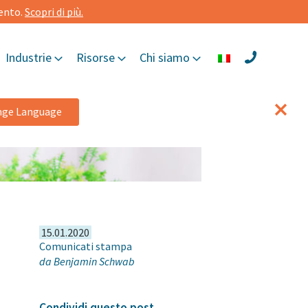
mento.
Scopri di più.
Industrie
Risorse
Chi siamo
nge Language
15.01.2020
Comunicati stampa
da
Benjamin Schwab
Condividi questo post