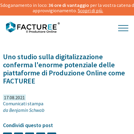
Sdoganamento in loco:
36 ore di vantaggio
per la vostra catena d
approvvigionamento.
Scopri di più.
© Gorodenkoff | Shutterstock
Uno studio sulla digitalizzazione
conferma l'enorme potenziale delle
piattaforme di Produzione Online come
FACTUREE
17.08.2021
Comunicati stampa
da
Benjamin Schwab
Condividi questo post