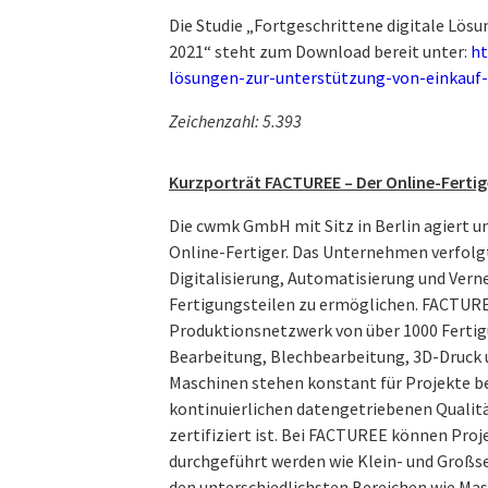
Die Studie „Fortgeschrittene digitale Lös
2021“ steht zum Download bereit unter:
ht
lösungen-zur-unterstützung-von-einkauf
Zeichenzahl: 5.393
Kurzporträt FACTUREE – Der Online-Fertig
Die cwmk GmbH mit Sitz in Berlin agiert
Online-Fertiger. Das Unternehmen verfolgt
Digitalisierung, Automati­sierung und Ver
Ferti­gungsteilen zu ermöglichen. FACTUR
Produktionsnetzwerk von über 1000 Fertig
Bearbeitung, Blechbearbeitung, 3D-Druck 
Maschinen stehen konstant für Projekte be
kontinuierlichen datengetriebenen Quali
zerti­fiziert ist. Bei FACTUREE können Pr
durchgeführt werden wie Klein- und Großs
den unterschiedlichsten Bereichen wie Ma