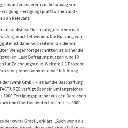
ng, das unter anderem zur Schonung von
-Fertigung. Fertigungsplattformen und -
en an Relevanz.
rmen für diverse Güterkategorien von den
wichtig erachtet werden. Die Nutzung von
üter ist dabei verbreiteter als die von
ter. Weniger fortgeschritten ist bisher die
ngsteilen. Laut Befragung nutzen rund 10
n für Zeichnungsteile. Weitere 2,1 Prozent
5 Prozent planen konkret eine Einführung.
e der cwmk GmbH – ist auf die Beschaffung
t. FACTUREE verfügt über ein umfangreiches
s 1000 Fertigungspartner aus den Bereichen
uck und Oberflächentechnik mit ca. 8000
es der cwmk GmbH, erklärt: „Auch wenn die
hnungsteile noch übersichtlich ausfallen, so