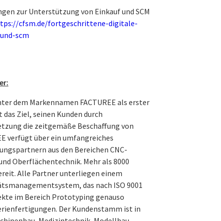
ungen zur Unterstützung von Einkauf und SCM
tps://cfsm.de/fortgeschrittene-digitale-
-und-scm
er:
 unter dem Markennamen FACTUREE als erster
 das Ziel, seinen Kunden durch
netzung die zeitgemäße Beschaffung von
EE verfügt über ein umfangreiches
ungs­partnern aus den Bereichen CNC-
und Oberflächentechnik. Mehr als 8000
reit. Alle Partner unterliegen einem
tätsmanagementsystem, das nach ISO 9001
ojekte im Bereich Prototyping genauso
erienfertigungen. Der Kundenstamm ist in
schinenbau, Medizintechnik, Modellbau,