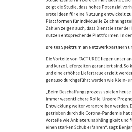
zeigt die Studie, dass hohes Potenzial vorh
erste Ideen für eine Nutzung entwickelt zu
Plattformen für individuelle Zeichnungst
Zahlen zeigen auch, dass Dienstleister der 
nutzen entsprechende Plattformen. In der I
Breites Spektrum an Netzwerkpartnern u
Die Vorteile von FACTUREE liegen unter an
und kurze Lieferzeiten garantiert sind. S
und eine erhöhte Liefertreue erzielt werd
genauso durchgeführt werden wie Klein- u
„Beim Beschaffungsprozess spielen heute B
immer wesentlichere Rolle. Unsere Prognos
Entwicklung weiter vorantreiben werden. 
getrieben durch die Corona-Pandemie hat 
Vorteile wie Anbieterunabhängigkeit und f
einen starken Schub erfahren“, sagt Benj