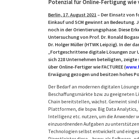
Potenzial für Online-Fertigung wi
Berlin, 17. August 2021
– Der Einsatz von f
Einkauf und SCM gewinnt an Bedeutung. J
noch in der Orientierungsphase. Diese Erke
Untersuchung von Prof. Dr. Ronald Bogas
Dr. Holger Müller (HTWK Leipzig). In der d
„Fortgeschrittene digitale Lösungen zur 
sich 228 Unternehmen beteiligten, zeigt
über Online-Fertiger wie FACTUREE (
www.f
Erwägung gezogen und besitzen hohes Po
Der Bedarf an modernen digitalen Lösungen
Beschaffungsmärkte bzw. zu geeigneten Lie
Chain bereitstellen, wächst. Gemeint sind
Plattformen, die bspw. Big Data Analytics, 
Intelligenz etc. nutzen, um die Anwender vo
einzuordnenden Aufgaben zu unterstützen. 
Technologien selbst entwickelt und einges
Dienstleister diese – bspw. als Software- o