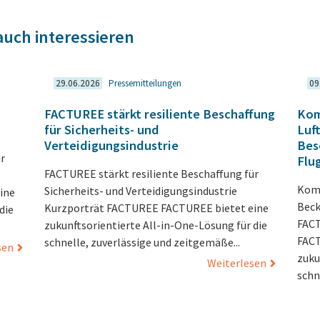
auch interessieren
29.06.2026
Pressemitteilungen
09
FACTUREE stärkt resiliente Beschaffung
Kom
für Sicherheits- und
Luf
Verteidigungsindustrie
Bes
r
Flu
FACTUREE stärkt resiliente Beschaffung für
Komp
Sicherheits- und Verteidigungsindustrie
ine
Beck
Kurzporträt FACTUREE FACTUREE bietet eine
die
FACT
zukunftsorientierte All-in-One-Lösung für die
FACT
schnelle, zuverlässige und zeitgemäße...
sen
zuku
Weiterlesen
schne