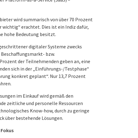
nbieter wird summarisch von über 70 Prozent
wichtig“ erachtet. Dies ist ein Indiz dafür,
e hohe Bedeutung besitzt.
tgeschrittener digitaler Systeme zwecks
 Beschaffungsmarkt‐ bzw.
 Prozent der Teilnehmenden geben an, eine
inden sich in der „Einführungs‐/Testphase“
hrung konkret geplant“. Nur 13,7 Prozent
ahren.
Lösungen im Einkauf wird gemäß den
de zeitliche und personelle Ressourcen
chnologisches Know-how, durch zu geringe
ck über bestehende Lösungen.
 Fokus