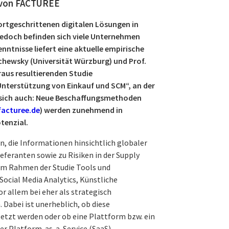
e von FACTUREE
ortgeschrittenen digitalen Lösungen in
edoch befinden sich viele Unternehmen
nntnisse liefert eine aktuelle empirische
chewsky (Universität Würzburg) und Prof.
araus resultierenden Studie
Unterstützung von Einkauf und SCM“, an der
e sich auch: Neue Beschaffungsmethoden
acturee.de
) werden zunehmend in
tenzial.
, die Informationen hinsichtlich globaler
feranten sowie zu Risiken in der Supply
 im Rahmen der Studie Tools und
Social Media Analytics, Künstliche
r allem bei eher als strategisch
Dabei ist unerheblich, ob diese
etzt werden oder ob eine Plattform bzw. ein
der Platform-as-a-Service (SaaS) –