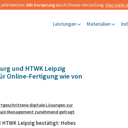
Lieferketten:
36h Vorsprung
durch Onsite-Verzollung.
Hier mehr e
Leistungen
Materialien
Ind
zburg und HTWK Leipzig
für Online-Fertigung wie von
tgeschrittene digitale Lösungen zur
Chain Management zunehmend gefragt
d HTWK Leipzig bestätigt: Hohes