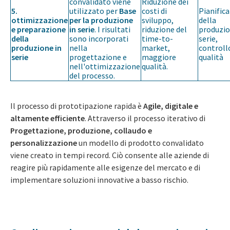
convalidato viene
Riduzione dei
5.
utilizzato per
Base
costi di
Pianific
ottimizzazione
per la produzione
sviluppo,
della
e preparazione
in serie
. I risultati
riduzione del
produzio
della
sono incorporati
time-to-
serie,
produzione in
nella
market,
controll
serie
progettazione e
maggiore
qualità
nell'ottimizzazione
qualità.
del processo.
Il processo di prototipazione rapida è
Agile, digitale e
altamente efficiente
. Attraverso il processo iterativo di
Progettazione, produzione, collaudo e
personalizzazione
un modello di prodotto convalidato
viene creato in tempi record. Ciò consente alle aziende di
reagire più rapidamente alle esigenze del mercato e di
implementare soluzioni innovative a basso rischio.