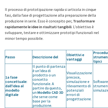
Il processo di prototipazione rapida si articola in cinque
fasi, dalla fase di progettazione alla preparazione della
produzione in serie. Esso è concepito per,
Trasformare
rapidamente le idee in risultati tangibili
. L'obiettivo è
sviluppare, testare e ottimizzare prototipi funzionali nel
minor tempo possibile.
Procedu
Obiettivi e
Passo
Descrizione del
strumen
vantaggi
tipici
Il punto di partenza
è un'idea di
Visualizzazione
prodotto o un
1a fase
precoce,
concetto
concettuale:
simulazione e
Software
funzionale. A
dall'idea al
rilevamento di
strument
partire da questo,
modello
potenziali
simulaz
un
Modello CAD 3D
digitale
errori di
che serve come
progettazione.
base per la
produzione.