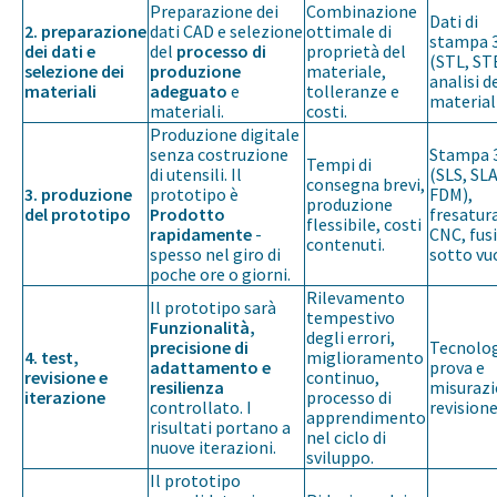
Preparazione dei
Combinazione
Dati di
2. preparazione
dati CAD e selezione
ottimale di
stampa 
dei dati e
del
processo di
proprietà del
(STL, ST
selezione dei
produzione
materiale,
analisi d
materiali
adeguato
e
tolleranze e
material
materiali.
costi.
Produzione digitale
senza costruzione
Stampa 
Tempi di
di utensili. Il
(SLS, SLA
consegna brevi,
3. produzione
prototipo è
FDM),
produzione
del prototipo
Prodotto
fresatur
flessibile, costi
rapidamente
-
CNC, fus
contenuti.
spesso nel giro di
sotto vu
poche ore o giorni.
Rilevamento
Il prototipo sarà
tempestivo
Funzionalità,
degli errori,
precisione di
Tecnolog
4. test,
miglioramento
adattamento e
prova e
revisione e
continuo,
resilienza
misurazi
iterazione
processo di
controllato. I
revision
apprendimento
risultati portano a
nel ciclo di
nuove iterazioni.
sviluppo.
Il prototipo