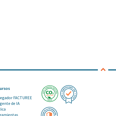
ursos
egador FACTUREE
agente de IA
lica
ramientas