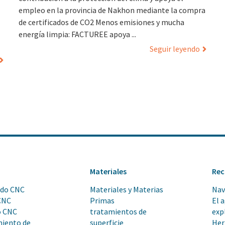
empleo en la provincia de Nakhon mediante la compra
de certificados de CO2 Menos emisiones y mucha
energía limpia: FACTUREE apoya ...
Seguir leyendo
s
Materiales
Rec
ado CNC
Materiales y Materias
Nav
CNC
Primas
El 
o CNC
tratamientos de
exp
iento de
superficie
Her