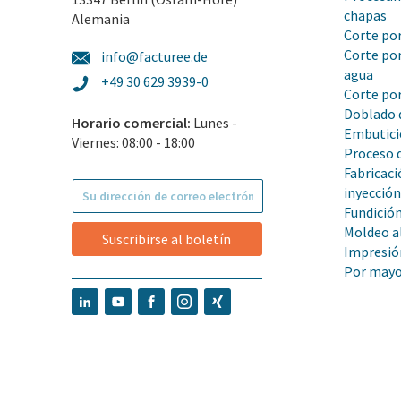
chapas
Alemania
Corte por
Corte por
info@facturee.de
agua
+49 30 629 3939-0
Corte po
Doblado 
Horario comercial:
Lunes -
Embutic
Viernes: 08:00 - 18:00
Proceso 
Fabricaci
inyecció
Fundición
Moldeo al
Suscribirse al boletín
Impresió
Por mayor