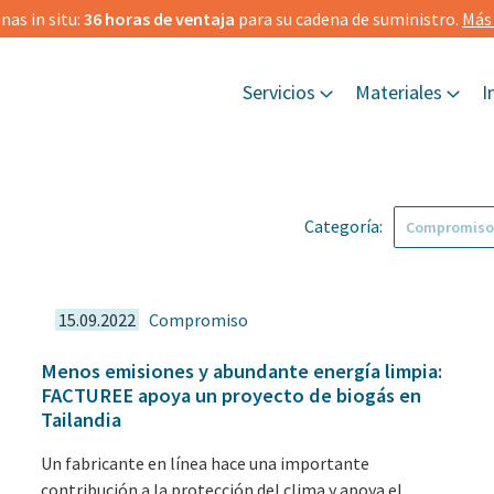
as in situ:
36 horas de ventaja
para su cadena de suministro.
Más 
Servicios
Materiales
I
Categoría:
15.09.2022
Compromiso
Menos emisiones y abundante energía limpia:
FACTUREE apoya un proyecto de biogás en
Tailandia
Un fabricante en línea hace una importante
contribución a la protección del clima y apoya el