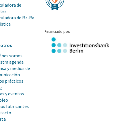
culadora de
stes
culadora de Rz-Ra
ística
Q
Financiado por:
otros
énes somos
stra agenda
nsa y medios de
unicación
os prácticos
g
ias y eventos
pleo
ios fabricantes
tacto
rta