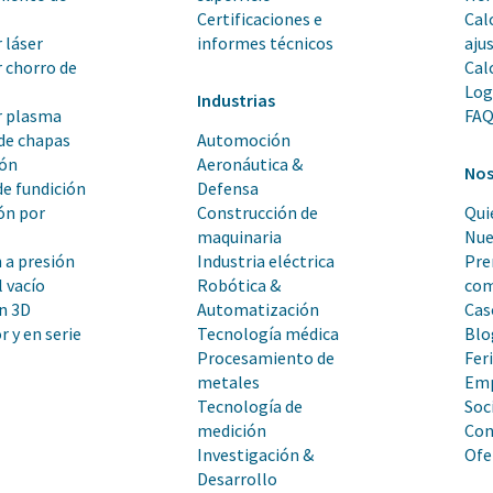
Certificaciones e
Cal
 láser
informes técnicos
aju
 chorro de
Cal
Log
Industrias
r plasma
FA
de chapas
Automoción
ión
Aeronáutica &
Nos
de fundición
Defensa
ón por
Construcción de
Qui
n
maquinaria
Nue
 a presión
Industria eléctrica
Pre
 vacío
Robótica &
com
n 3D
Automatización
Cas
 y en serie
Tecnología médica
Blo
Procesamiento de
Fer
metales
Em
Tecnología de
Soc
medición
Con
Investigación &
Ofe
Desarrollo