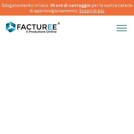
Sdoganamento in loco:
36 ore di vantaggio
per la vostra catena
di approvvigionamento.
Scopri di più.