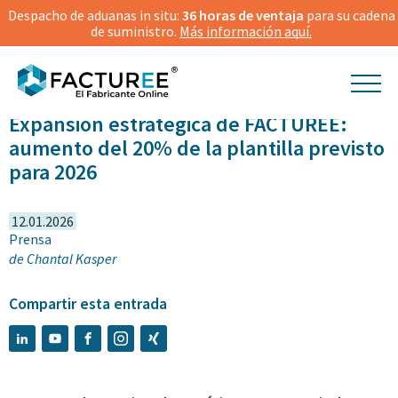
Despacho de aduanas in situ:
36 horas de ventaja
para su cadena
de suministro.
Más información aquí.
Expansión estratégica de FACTUREE:
aumento del 20% de la plantilla previsto
para 2026
12.01.2026
Prensa
de
Chantal Kasper
Compartir esta entrada