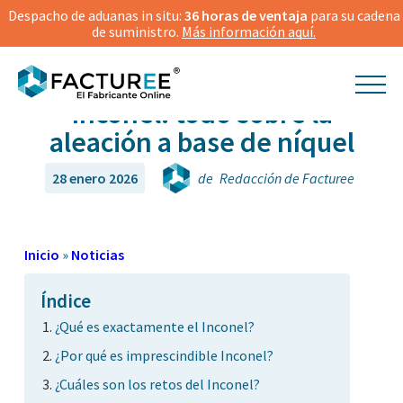
Despacho de aduanas in situ:
36 horas de ventaja
para su cadena
de suministro.
Más información aquí.
Inconel: todo sobre la
aleación a base de níquel
28 enero 2026
de
Redacción de Facturee
Inicio
»
Noticias
Índice
¿Qué es exactamente el Inconel?
¿Por qué es imprescindible Inconel?
¿Cuáles son los retos del Inconel?