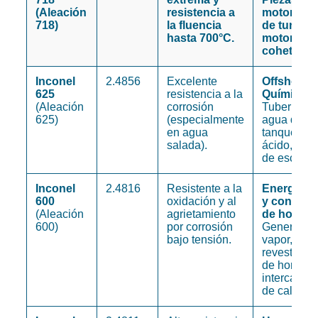
(Aleación
resistencia a
motores, 
718)
la fluencia
de turbina
hasta 700°C.
motores d
cohetes.
Inconel
2.4856
Excelente
Offshore 
625
resistencia a la
Química:
(Aleación
corrosión
Tuberías d
625)
(especialmente
agua de ma
en agua
tanques d
salada).
ácido, sis
de escape.
Inconel
2.4816
Resistente a la
Energía n
600
oxidación y al
y constru
(Aleación
agrietamiento
de hornos
600)
por corrosión
Generador
bajo tensión.
vapor,
revestimie
de hornos,
intercambi
de calor.