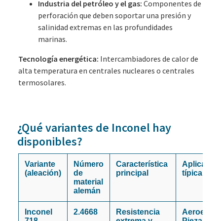
Industria del petróleo y el gas:
Componentes de
perforación que deben soportar una presión y
salinidad extremas en las profundidades
marinas.
Tecnología energética:
Intercambiadores de calor de
alta temperatura en centrales nucleares o centrales
termosolares.
¿Qué variantes de Inconel hay
disponibles?
Variante
Número
Característica
Aplicació
(aleación)
de
principal
típica
material
alemán
Inconel
2.4668
Resistencia
Aeroespac
718
extrema y
Piezas de