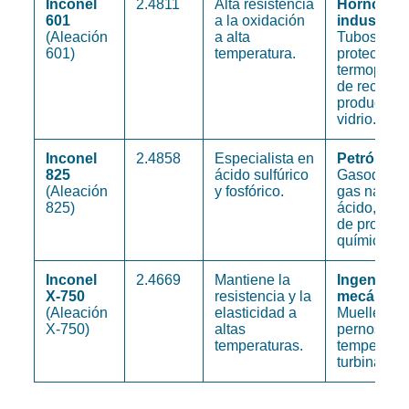
Inconel
2.4811
Alta resistencia
Hornos
601
a la oxidación
industrial
(Aleación
a alta
Tubos de
601)
temperatura.
protección
termopares
de recocid
producción
vidrio.
Inconel
2.4858
Especialista en
Petróleo y
825
ácido sulfúrico
Gasoducto
(Aleación
y fosfórico.
gas natura
825)
ácido, tecn
de proces
químicos.
Inconel
2.4669
Mantiene la
Ingeniería
X-750
resistencia y la
mecánica:
(Aleación
elasticidad a
Muelles, ju
X-750)
altas
pernos de 
temperaturas.
temperatur
turbinas de