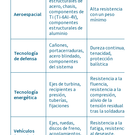
estructurales de
acero, chasis,
Alta resistencia
componentes de
Aeroespacial
con un peso
Ti (Ti-6Al-4V),
mínimo
componentes
estructurales de
aluminio
Cañones,
Dureza continua,
portacerraduras,
Tecnología
tenacidad,
acero blindado,
de defensa
protección
componentes
balística
del sistema
Resistencia a la
Ejes de turbina,
fluencia,
recipientes a
resistencia a la
Tecnología
presión,
compresión,
energética
tuberías,
alivio de la
fijaciones
tensión residual
tras la soldadura
Ejes, ruedas,
Resistencia a la
discos de freno,
fatiga, resistencia
Vehículos
acoplamientos,
al desgaste,