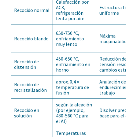
Calefacción por
AC3,
Estructura fina y
Recocido normal
refrigeración
uniforme
lenta por aire
650-750 °C,
Máxima
Recocido blando
enfriamiento
maquinabilidad
muy lento
450-650 °C,
Reducción de la
Recocido de
enfriamiento en
tensión residual s
distensión
horno
cambios estructu
aprox. 0,4 ×
Anulación del
Recocido de
temperatura de
endurecimiento d
recristalización
fusión
trabajo
según la aleación
Recocido en
(por ejemplo,
Disolver precipita
solución
480-560 °C para
base para el cura
el Al)
Temperaturas