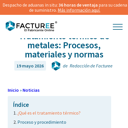
Despacho de aduanas in situ:
36 horas de ventaja
para su cadena
de suministro.
Más información aquí.
Tratamiento térmico de
metales: Procesos,
materiales y normas
19 mayo 2026
de
Redacción de Facturee
Inicio
»
Noticias
Índice
¿Qué es el tratamiento térmico?
Proceso y procedimiento