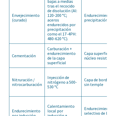
bajas a medias
tras el recocido
de disolución (Al:
Envejecimiento
120-200 °C;
Endurecimiento p
(curado)
aceros
precipitación
endurecidos por
precipitación
como el 17-4PH:
480-620 °C).
Carburación +
endurecimiento
Capa superficial d
Cementación
de la capa
núcleo resistente
superficial
Inyección de
Nitruración /
Capa de borde dur
nitrógeno a 500-
nitrocarburación
sin temple
530 °C
Calentamiento
Endurecimiento
Endurecimiento
local por
selectivo de la ca
por inducción
inducción +