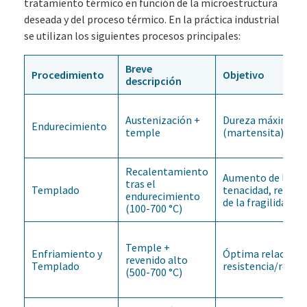
tratamiento térmico en función de la microestructura
deseada y del proceso térmico. En la práctica industrial
se utilizan los siguientes procesos principales:
Breve
Procedimiento
Objetivo
descripción
Austenización +
Dureza máxima
Endurecimiento
temple
(martensita)
Recalentamiento
Aumento de la
tras el
Templado
tenacidad, reducc
endurecimiento
de la fragilidad
(100-700 °C)
Temple +
Enfriamiento y
Óptima relación
revenido alto
Templado
resistencia/resist
(500-700 °C)