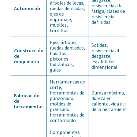
árboles de levas,
resistencia a la
Automoción
ruedas dentadas,
fatiga, clases de
ejes de
resistencia
engranaje,
definidas
muelles,
tornillos
Ejes, árboles,
Solidez,
ruedas dentadas,
Construcción
resistencia al
husillos,
de
desgaste,
pistones
maquinaria
estabilidad
hidráulicos,
dimensional
guías
Herramientas de
corte,
herramientas de
Dureza máxima,
Fabricación
punzonado,
dureza en
de
moldes de
caliente, vida útil
herramientas
prensado,
de la herramienta
herramientas de
conformado
Componentes