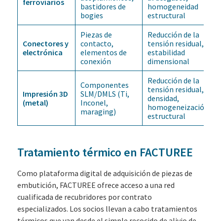
ferroviarios
bastidores de
homogeneidad
bogies
estructural
Piezas de
Reducción de la
Conectores y
contacto,
tensión residual,
electrónica
elementos de
estabilidad
conexión
dimensional
Reducción de la
Componentes
tensión residual,
Impresión 3D
SLM/DMLS (Ti,
densidad,
(metal)
Inconel,
homogeneización
maraging)
estructural
Tratamiento térmico en FACTUREE
Como plataforma digital de adquisición de piezas de
embutición, FACTUREE ofrece acceso a una red
cualificada de recubridores por contrato
especializados. Los socios llevan a cabo tratamientos
térmicos que van desde el simple recocido de alivio de