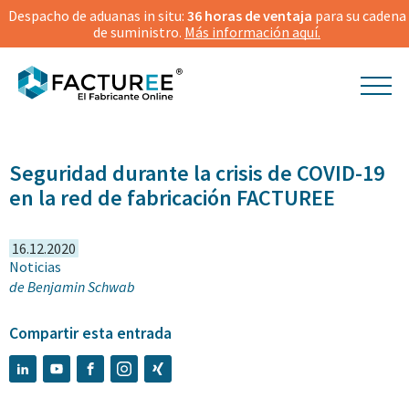
Despacho de aduanas in situ:
36 horas de ventaja
para su cadena
de suministro.
Más información aquí.
© Dmitry Kalinovsky | Shutterstock
Seguridad durante la crisis de COVID-19
en la red de fabricación FACTUREE
16.12.2020
Noticias
de
Benjamin Schwab
Compartir esta entrada