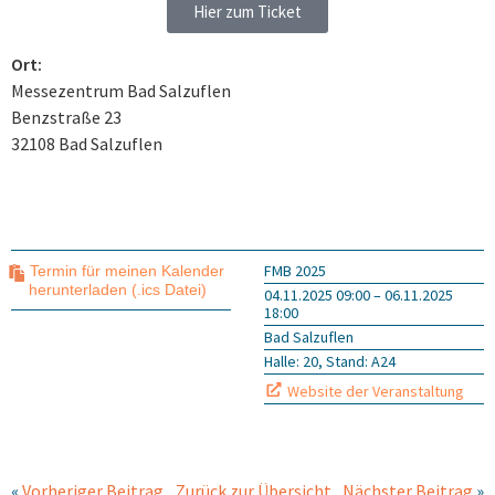
Hier zum Ticket
Ort:
Messezentrum Bad Salzuflen
Benzstraße 23
32108 Bad Salzuflen
FMB 2025
Termin für meinen Kalender
herunterladen (.ics Datei)
04.11.2025 09:00 – 06.11.2025
18:00
Bad Salzuflen
Halle: 20, Stand: A24
Website der Veranstaltung
«
Vorheriger Beitrag
Zurück zur Übersicht
Nächster Beitrag
»