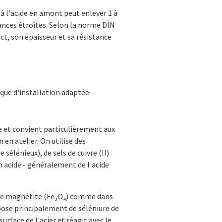
à l'acide en amont peut enlever 1 à
rances étroites. Selon la norme DIN
ct, son épaisseur et sa résistance
que d'installation adaptée
e et convient particulièrement aux
n en atelier. On utilise des
 sélénieux), de sels de cuivre (II)
'un acide - généralement de l'acide
de magnétite (Fe₃O₄) comme dans
mpose principalement de séléniure de
surface de l'acier et réagit avec le