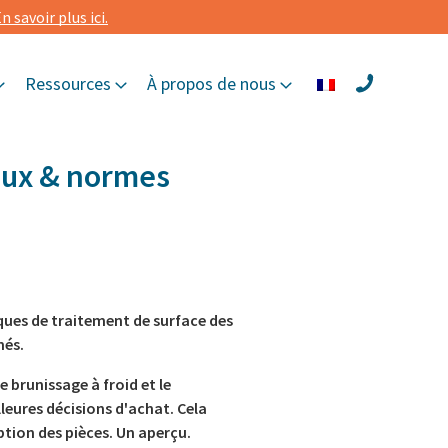
n savoir plus ici.
Ressources
À propos de nous
aux & normes
iques de traitement de surface des
més.
e brunissage à froid et le
eures décisions d'achat. Cela
ption des pièces. Un aperçu.