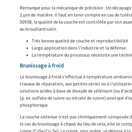
Remarque pour la mécanique de précision : Un décapage 
2 µm de matière. Il faut en tenir compte en cas de tolé
50938, la qualité de la couche est contrôlée par son aspe
au brouillard salin.
Très bonne qualité de couche et reproductibilité
Large application dans l'industrie et la défense
La température du processus nécessite une techni
Brunissage à froid
Le brunissage à froid s'effectue à température ambiant
travaux de réparation, aux petites séries ou à l'utilisatio
solutions acides à base de dioxyde de sélénium (ou d'acide
(p. ex. sulfate de cuivre ou nitrate de cuivre) ainsi que d
phosphorique.
La couche obtenue n'est pas chimiquement composée 
le cas du brunissage à chaud. Au lieu de cela, elle se co
cuivre (CuSe/Cu₂Se). Le cuivre, plus noble, se dépose à la 