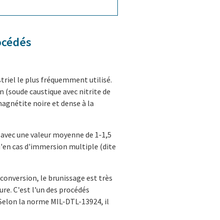
océdés
triel le plus fréquemment utilisé.
in (soude caustique avec nitrite de
magnétite noire et dense à la
, avec une valeur moyenne de 1-1,5
u'en cas d'immersion multiple (dite
 conversion, le brunissage est très
re. C'est l'un des procédés
 Selon la norme MIL-DTL-13924, il