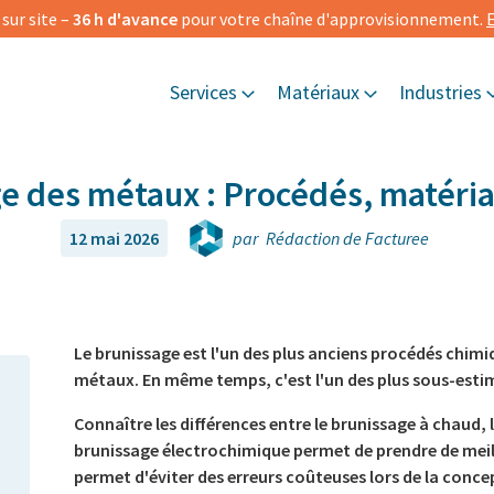
ur site –
36 h d'avance
pour votre chaîne d'approvisionnement.
E
Services
Matériaux
Industries
ge des métaux : Procédés, matéri
12 mai 2026
par
Rédaction de Facturee
Le brunissage est l'un des plus anciens procédés chim
métaux. En même temps, c'est l'un des plus sous-esti
Connaître les différences entre le brunissage à chaud, l
brunissage électrochimique permet de prendre de meill
permet d'éviter des erreurs coûteuses lors de la conce