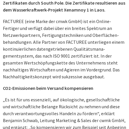
Zertifikaten durch South Pole. Die Zertifikate resultieren aus
dem Wasserkraftwerk-Projekt Xenamnoy 1 in Laos.
FACTUREE (eine Marke der cmwk GmbH) ist ein Online-
Fertiger und verfügt dabei über ein breites Spektrum an
Netzwerk­part­nern, Fertigungs­techni­ken und Oberflächen­
behandlungen. Alle Partner von FACTUREE unterliegen einem
kontinuierlichen daten­getrie­benen Quali­tätsmana­
gementsystem, das nach ISO 9001 zertifiziert ist. In der
gesamten Wertschöpfungs­kette des Unternehmens steht
nachhaltiges Wirtschaften und Agieren im Vordergrund. Das
Nachhaltigkeitskonzept wird sukzessive ausgebaut.
CO2-Emissionen beim Versand kompensieren
„Es ist für uns essenziell, auf ökologische, gesellschaftliche
und wirt­schaftliche Be­lange Rücksicht zu nehmen und diese
durch verantwortungsvolles Handeln zu för­dern“, erklärt
Benjamin Schwab, Leitung Marke­ting & Sales der cwmk GmbH,
und er­gänzt: „So kompensieren wir zum Beispiel seit Anbeginn