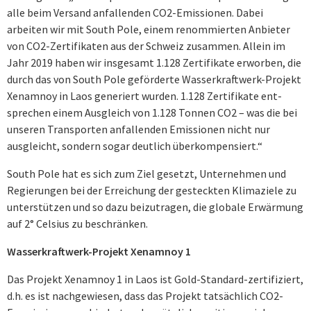
alle beim Versand anfallen­den CO2-Emissionen. Dabei
arbeiten wir mit South Pole, einem renommierten Anbie­ter
von CO2-Zertifikaten aus der Schweiz zusammen. Allein im
Jahr 2019 haben wir insgesamt 1.128 Zertifikate erwor­ben, die
durch das von South Pole geförderte Wasser­kraftwerk-Projekt
Xenamnoy in Laos generiert wurden. 1.128 Zertifikate ent­
sprechen einem Ausgleich von 1.128 Tonnen CO2 – was die bei
unseren Transporten anfallen­den Emissionen nicht nur
ausgleicht, sondern sogar deutlich überkompensiert.“
South Pole hat es sich zum Ziel gesetzt, Unternehmen und
Regierungen bei der Errei­chung der gesteckten Klimaziele zu
unterstützen und so dazu beizutragen, die glo­bale Erwärmung
auf 2° Celsius zu beschränken.
Wasserkraftwerk-Projekt Xenamnoy 1
Das Projekt Xenamnoy 1 in Laos ist Gold-Standard-zertifiziert,
d.h. es ist nachge­wiesen, dass das Projekt tatsächlich CO2-