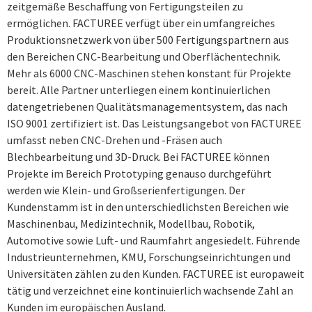
zeitgemäße Beschaffung von Ferti­gungsteilen zu
ermöglichen. FACTUREE verfügt über ein umfangreiches
Produktionsnetzwerk von über 500 Fertigungs­partnern aus
den Bereichen CNC-Bearbeitung und Oberflächentechnik.
Mehr als 6000 CNC-Maschinen stehen konstant für Projekte
bereit. Alle Partner unterliegen einem kontinuierlichen
datengetriebenen Qualitätsmanagementsystem, das nach
ISO 9001 zerti­fiziert ist. Das Leistungsangebot von FACTUREE
umfasst neben CNC-Drehen und -Fräsen auch
Blechbearbeitung und 3D-Druck. Bei FACTUREE können
Projekte im Bereich Prototyping genauso durchgeführt
werden wie Klein- und Großserienfertigungen. Der
Kundenstamm ist in den unterschiedlichsten Bereichen wie
Maschinenbau, Medizintechnik, Modellbau, Robotik,
Automotive sowie Luft- und Raumfahrt angesiedelt. Führende
Industrieunternehmen, KMU, Forschungseinrichtungen und
Universi­täten zählen zu den Kunden. FACTUREE ist europaweit
tätig und verzeichnet eine kontinuier­lich wachsende Zahl an
Kunden im europäischen Ausland.