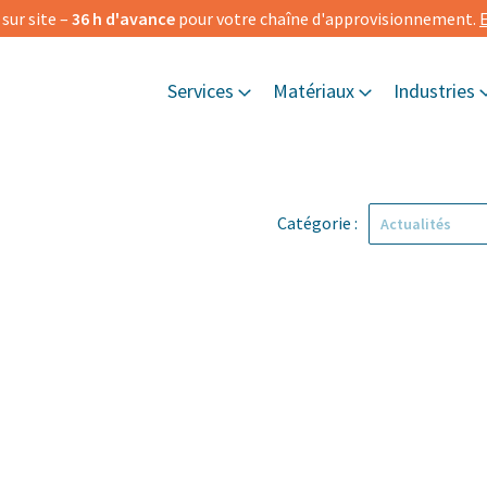
ur site –
36 h d'avance
pour votre chaîne d'approvisionnement.
E
Services
Matériaux
Industries
Catégorie :