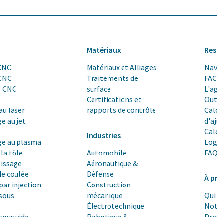
Matériaux
Res
CNC
Matériaux et Alliages
Nav
 CNC
Traitements de
FA
e CNC
surface
L'a
Certifications et
Out
au laser
rapports de contrôle
Cal
e au jet
d'a
Cal
Industries
e au plasma
Log
 la tôle
Automobile
FA
issage
Aéronautique &
de coulée
Défense
À p
par injection
Construction
sous
mécanique
Qui
Électrotechnique
Not
sous vide
Robotique &
Pre