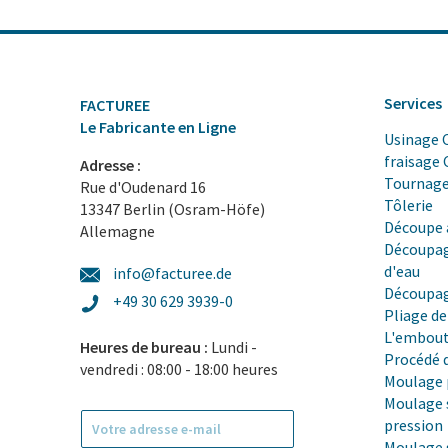
Services
FACTUREE
Le Fabricante en Ligne
Usinage 
fraisage
Adresse :
Tournag
Rue d'Oudenard 16
Tôlerie
13347 Berlin (Osram-Höfe)
Découpe 
Allemagne
Découpag
d'eau
info@facturee.de
Découpag
+49 30 629 3939-0
Pliage de
L'embout
Heures de bureau :
Lundi -
Procédé 
vendredi : 08:00 - 18:00 heures
Moulage 
Moulage 
pression
Moulage 