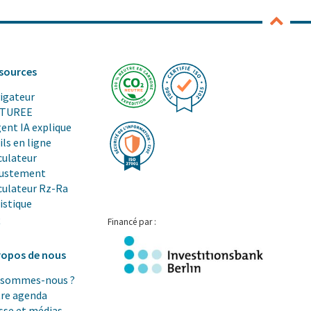
sources
igateur
CTUREE
gent IA explique
ils en ligne
culateur
justement
culateur Rz-Ra
istique
Q
Financé par :
ropos de nous
 sommes-nous ?
re agenda
sse et médias