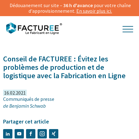
Dédouanement sur site –
36 h d'avance
pour votre chaîne
d'approvisionnement.
En savoir plus ici.
© Gorodenkoff | Shutterstock
Conseil de FACTUREE : Évitez les
problèmes de production et de
logistique avec la Fabrication en Ligne
16.02.2021
Communiqués de presse
de
Benjamin Schwab
Partager cet article