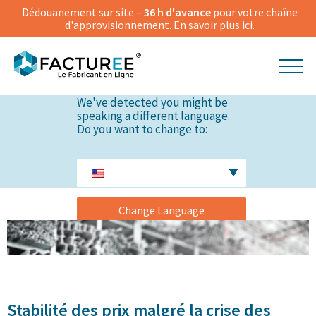
Dédouanement sur site –
36 h d'avance
pour votre chaîne
d'approvisionnement.
En savoir plus ici.
We've detected you might be
speaking a different language.
Do you want to change to:
Change Language
© studiovin | Shutterstock
Stabilité des prix malgré la crise des