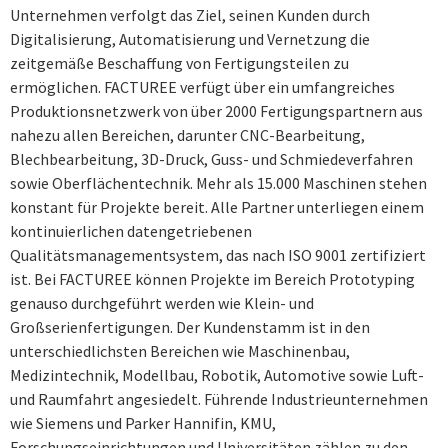
Unternehmen verfolgt das Ziel, seinen Kunden durch
Digitalisierung, Automati­sierung und Vernetzung die
zeitgemäße Beschaffung von Ferti­gungsteilen zu
ermöglichen. FACTUREE verfügt über ein umfangreiches
Produktionsnetzwerk von über 2000 Fertigungs­partnern aus
nahezu allen Bereichen, darunter CNC-Bearbeitung,
Blechbearbeitung, 3D-Druck, Guss- und Schmiedeverfahren
sowie Oberflächentechnik. Mehr als 15.000 Maschinen stehen
konstant für Projekte bereit. Alle Partner unterliegen einem
kontinuierlichen datengetriebenen
Qualitätsmanagementsystem, das nach ISO 9001 zerti­fiziert
ist. Bei FACTUREE können Projekte im Bereich Prototyping
genauso durchgeführt werden wie Klein- und
Großserienfertigungen. Der Kundenstamm ist in den
unterschiedlichsten Bereichen wie Maschinenbau,
Medizintechnik, Modellbau, Robotik, Automotive sowie Luft-
und Raumfahrt angesiedelt. Führende Industrieunternehmen
wie Siemens und Parker Hannifin, KMU,
Forschungseinrichtungen und Universi­täten zählen zu den