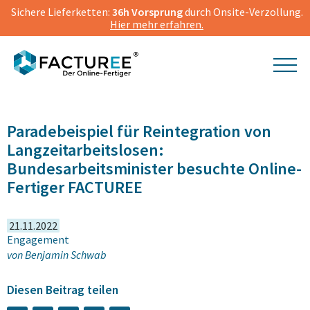
Sichere Lieferketten:
36h Vorsprung
durch Onsite-Verzollung.
Hier mehr erfahren.
© FACTUREE | Hannes Wiedemann
Paradebeispiel für Reintegration von
Langzeitarbeitslosen:
Bundesarbeitsminister besuchte Online-
Fertiger FACTUREE
21.11.2022
Engagement
von
Benjamin Schwab
Diesen Beitrag teilen