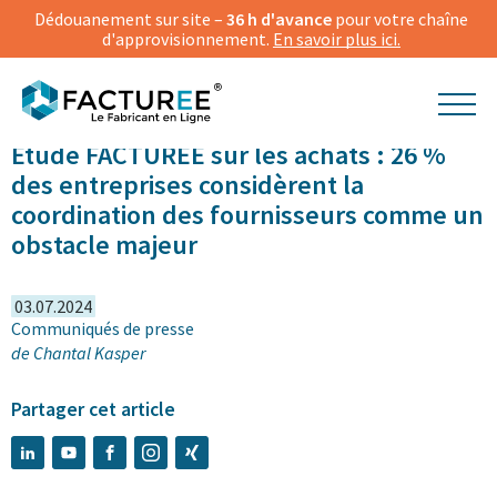
Dédouanement sur site –
36 h d'avance
pour votre chaîne
d'approvisionnement.
En savoir plus ici.
Étude FACTUREE sur les achats : 26 %
des entreprises considèrent la
coordination des fournisseurs comme un
obstacle majeur
03.07.2024
Communiqués de presse
de
Chantal Kasper
Partager cet article