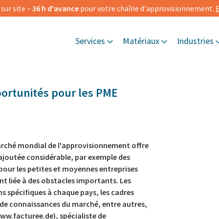
ur site –
36 h d'avance
pour votre chaîne d'approvisionnement.
E
Services
Matériaux
Industries
portunités pour les PME
rché mondial de l'approvisionnement offre
ajoutée considérable, par exemple des
pour les petites et moyennes entreprises
nt liée à des obstacles importants. Les
ns spécifiques à chaque pays, les cadres
 de connaissances du marché, entre autres,
www.facturee.de), spécialiste de